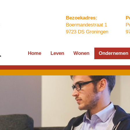
Bezoekadres:
P
Boermandestraat 1
P
9723 DS Groningen
9
Home
Leven
Wonen
Ondernemen