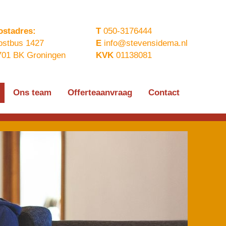
ostadres:
T
050-3176444
ostbus 1427
E
info@stevensidema.nl
701 BK Groningen
KVK
01138081
Ons team
Offerteaanvraag
Contact